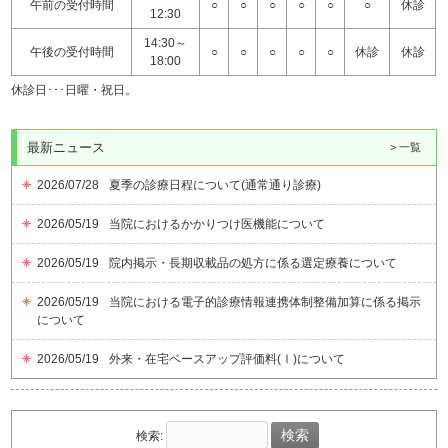
午前の受付時間
○
○
○
○
○
○
休診
12:30
14:30～
午後の受付時間
○
○
○
○
○
休診
休診
18:00
休診日･･･日曜・祝日。
最新ニュース
> 一覧
2026/07/28
夏季の診療日程について(通常通り診療)
2026/05/19
当院におけるかかりつけ医機能について
2026/05/19
院内掲示・長期収載品の処方に係る選定療養について
2026/05/19
当院における電子的診療情報連携体制整備加算に係る掲示
について
2026/05/19
外来・在宅ベースアップ評価料(Ⅰ)について
検索: