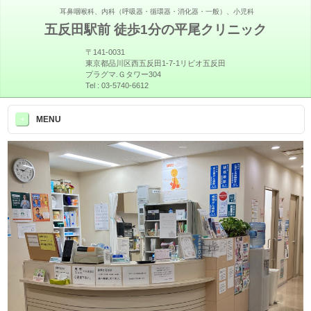
耳鼻咽喉科、内科（呼吸器・循環器・消化器・一般）、小児科
五反田駅前 徒歩1分の平尾クリニック
〒141-0031
東京都品川区西五反田1-7-1リビオ五反田
プラグマ.Ｇタワー304
Tel :
03-5740-6612
>
MENU