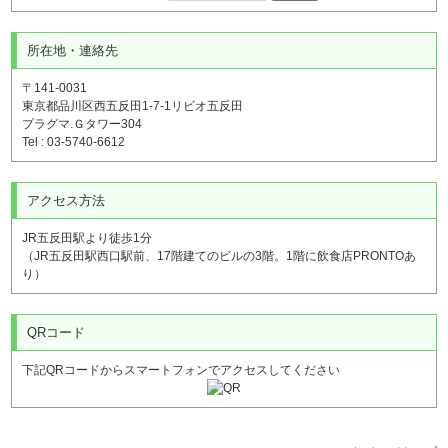
所在地・連絡先
〒141-0031
東京都品川区西五反田1-7-1リビオ五反田
プラグマ.Ｇタワー304
Tel : 03-5740-6612
アクセス方法
JR五反田駅より徒歩1分
（JR五反田駅西口駅前、17階建てのビルの3階。1階に飲食店PRONTOあ
り）
QRコード
下記QRコードからスマートフォンでアクセスしてください