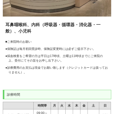
耳鼻咽喉科、内科（呼吸器・循環器・消化器・一
般）、小児科
■ご来院時のお願い
●保険証は毎月初回受診時、保険証変更時には必ずご提示下さい。
●採血検査をご希望の方は平日は17時頃、土曜は11時頃までにご来院の
上、受付にてその旨をお申し出下さい。
●診療費用のお支払は現金でお願い致します（クレジットカードは扱ってお
りません）。
診療時間
時間帯
月
火
水
木
金
土
日
09:00～