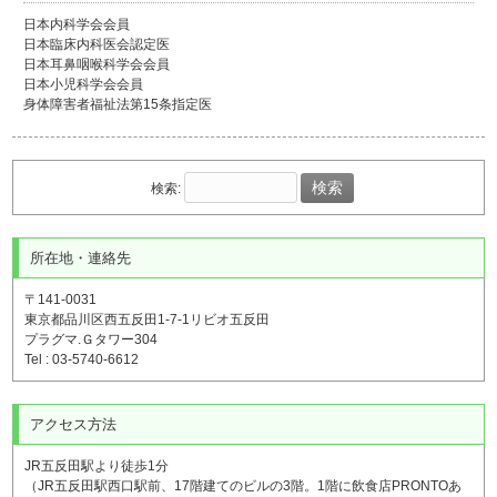
日本内科学会会員
日本臨床内科医会認定医
日本耳鼻咽喉科学会会員
日本小児科学会会員
身体障害者福祉法第15条指定医
検索:
所在地・連絡先
〒141-0031
東京都品川区西五反田1-7-1リビオ五反田
プラグマ.Ｇタワー304
Tel : 03-5740-6612
アクセス方法
JR五反田駅より徒歩1分
（JR五反田駅西口駅前、17階建てのビルの3階。1階に飲食店PRONTOあ