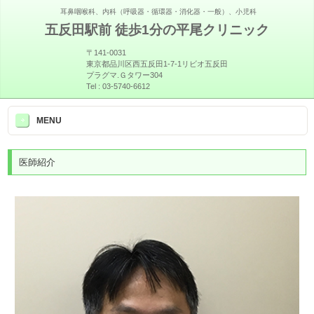
耳鼻咽喉科、内科（呼吸器・循環器・消化器・一般）、小児科
五反田駅前 徒歩1分の平尾クリニック
〒141-0031
東京都品川区西五反田1-7-1リビオ五反田
プラグマ.Ｇタワー304
Tel :
03-5740-6612
>
MENU
医師紹介