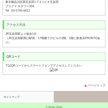
東京都品川区西五反田1-7-1リビオ五反田
プラグマ.Ｇタワー304
Tel : 03-5740-6612
アクセス方法
JR五反田駅より徒歩1分
（JR五反田駅西口駅前、17階建てのビルの3階。1階に飲食店PRONTOあ
り）
QRコード
下記QRコードからスマートフォンでアクセスしてください
ページトップ
サイトマップ
© hirao clinic