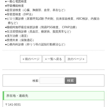
●一般心電図検査
●呼吸機能検査
●超音波検査（心臓、胸腹部、血管、表在など）
●骨密度検査（DIP法）
●ピロリ菌診療（尿素呼気試験:予約制、抗体採血検査、ABC検診、内服治
療など）
●睡眠時無呼吸症候群診療（簡易PSG検査、 CPAP治療）
●生活習慣病診療（高血圧、糖尿病、脂質異常など）
●漢方治療（適宜）
●禁煙外来（保険適応）
●心療内科診療（抑うつ等の認知行動療法など）
« 前のページ
» 一覧へ戻る
次のページ »
検索:
所在地・連絡先
〒141-0031