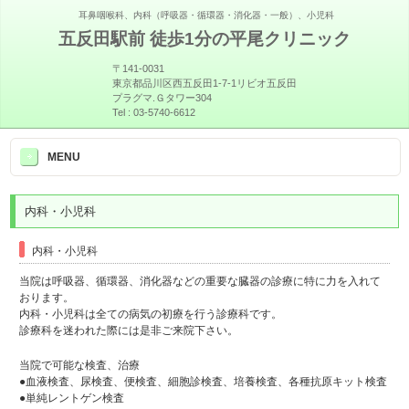
耳鼻咽喉科、内科（呼吸器・循環器・消化器・一般）、小児科
五反田駅前 徒歩1分の平尾クリニック
〒141-0031
東京都品川区西五反田1-7-1リビオ五反田
プラグマ.Ｇタワー304
Tel :
03-5740-6612
>
MENU
内科・小児科
内科・小児科
当院は呼吸器、循環器、消化器などの重要な臓器の診療に特に力を入れて
おります。
内科・小児科は全ての病気の初療を行う診療科です。
診療科を迷われた際には是非ご来院下さい。
当院で可能な検査、治療
●血液検査、尿検査、便検査、細胞診検査、培養検査、各種抗原キット検査
●単純レントゲン検査