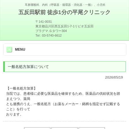
耳鼻咽喉科、内科（呼吸器・循環器・消化器・一般）、小児科
五反田駅前 徒歩1分の平尾クリニック
〒141-0031
東京都品川区西五反田1-7-1リビオ五反田
プラグマ.Ｇタワー304
Tel :
03-5740-6612
>
MENU
一般名処方加算について
2026/05/19
【一般名処方加算】
当院では、患者様に必要な医薬品を確保するため、医薬品の供給状況を踏
まえつつ、薬局
とも連携のうえ、一般名処方（お薬をメーカー・銘柄を指定せず記載する
こと）を行って
おります。