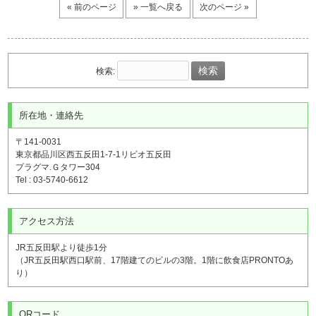
« 前のページ
» 一覧へ戻る
次のページ »
検索:
所在地・連絡先
〒141-0031
東京都品川区西五反田1-7-1リビオ五反田
プラグマ.Ｇタワー304
Tel : 03-5740-6612
アクセス方法
JR五反田駅より徒歩1分
（JR五反田駅西口駅前、17階建てのビルの3階。1階に飲食店PRONTOあ
り）
QRコード