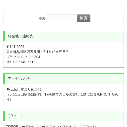
検索:
所在地・連絡先
〒141-0031
東京都品川区西五反田1-7-1リビオ五反田
プラグマ.Ｇタワー304
Tel : 03-5740-6612
アクセス方法
JR五反田駅より徒歩1分
（JR五反田駅西口駅前、17階建てのビルの3階。1階に飲食店PRONTOあ
り）
QRコード
下記QRコードからスマートフォンでアクセスしてください