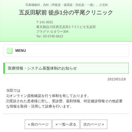
耳鼻咽喉科、内科（呼吸器・循環器・消化器・一般）、小児科
五反田駅前 徒歩1分の平尾クリニック
〒141-0031
東京都品川区西五反田1-7-1リビオ五反田
プラグマ.Ｇタワー304
Tel :
03-5740-6612
>
MENU
医療情報・システム基盤体制のお知らせ
2023/01/18
当院では
1)オンライン資格確認を行う体制を有しております。
2)受診された患者様に対し、受診歴、薬剤情報、特定健診情報その他必要
な情報を取得・活用して診療を行います。
« 前のページ
» 一覧へ戻る
次のページ »